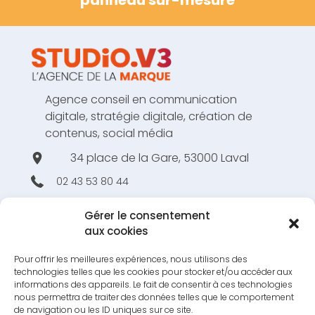
panneau sur-mesure
Agence conseil en communication
digitale, stratégie digitale, création de
contenus, social média
34 place de la Gare, 53000 Laval
02 43 53 80 44
hello@studiov3.fr
Gérer le consentement
aux cookies
Pour offrir les meilleures expériences, nous utilisons des
technologies telles que les cookies pour stocker et/ou accéder aux
RESTONS EN CONTACT !
informations des appareils. Le fait de consentir à ces technologies
nous permettra de traiter des données telles que le comportement
S'INSCRIRE À LA NEWSLETTER !
de navigation ou les ID uniques sur ce site.