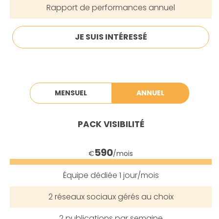
Rapport de performances
annuel
JE SUIS INTÉRESSÉ
MENSUEL
ANNUEL
PACK
VISIBILITÉ
590
€
/mois
Équipe dédiée
1 jour/mois
2
réseaux sociaux gérés au choix
2
publications par semaine