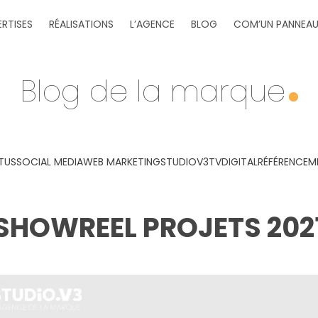
ERTISES
RÉALISATIONS
L’AGENCE
BLOG
COM’UN PANNEA
Blog de la marque
TUS
SOCIAL MEDIA
WEB MARKETING
STUDIOV3TV
DIGITAL
RÉFÉRENCEM
SHOWREEL PROJETS 202