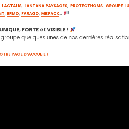
,
,
,
,
LACTALIS
LANTANA PAYSAGES
PROTECTHOMS
GROUPE L
,
,
,
…
NT
ERMO
FARAGO
MBPACK
UNIQUE, FORTE et VISIBLE !
egroupe quelques unes de nos dernières réalisatio
OTRE PAGE D’ACCUEIL !