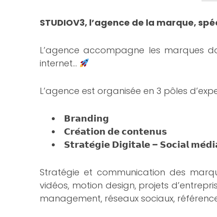
STUDIOV3, l’agence de la marque, spéc
L’agence accompagne les marques dans l
internet…
L’agence est organisée en 3 pôles d’exper
𝗕𝗿𝗮𝗻𝗱𝗶𝗻𝗴
𝗖𝗿𝗲́𝗮𝘁𝗶𝗼𝗻 𝗱𝗲 𝗰𝗼𝗻𝘁𝗲𝗻𝘂𝘀
𝗦𝘁𝗿𝗮𝘁𝗲́𝗴𝗶𝗲 𝗗𝗶𝗴𝗶𝘁𝗮𝗹𝗲 – 𝗦𝗼𝗰𝗶𝗮𝗹 𝗺𝗲́𝗱𝗶
Stratégie et communication des marque
vidéos, motion design, projets d’entrep
management, réseaux sociaux, référence