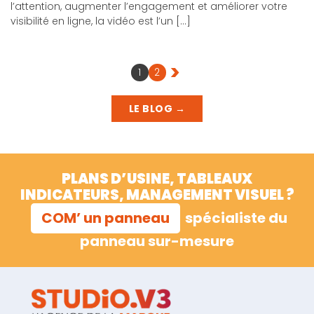
l’attention, augmenter l’engagement et améliorer votre
visibilité en ligne, la vidéo est l’un […]
>
1
2
LE BLOG →
PLANS D’USINE, TABLEAUX
INDICATEURS, MANAGEMENT VISUEL ?
COM’ un panneau
spécialiste du
panneau sur-mesure