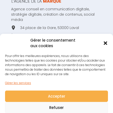
Agence conseil en communication digitale,
stratégie digitale, création de contenus, social
média
34 place de la Gare, 53000 Laval
02 43 53 80 44
Gérer le consentement
hello@studiov3.fr
aux cookies
Pour offrir les meilleures expériences, nous utilisons des
technologies telles que les cookies pour stocker et/ou accéder aux
informations des appareils. Le fait de consentir à ces technologies
nous permettra de traiter des données telles que le comportement
RESTONS EN CONTACT !
de navigation ou les ID uniques sur ce site.
S'INSCRIRE À LA NEWSLETTER !
Gérer les services
Accepter
COM’ un panneau
, création de panneaux
Refuser
d'affichage sur-mesure