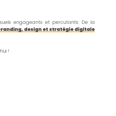
uels engageants et percutants. De la
branding, design et stratégie digitale
ui !