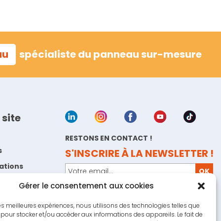
au
spécialiste du panneau sur-mesure
 site
RESTONS EN CONTACT !
s
S'INSCRIRE À LA NEWSLETTER !
sations
Gérer le consentement aux cookies
a marque
COM’ un panneau
, création de panneaux
 les meilleures expériences, nous utilisons des technologies telles que
d'affichage sur-mesure
 pour stocker et/ou accéder aux informations des appareils. Le fait de