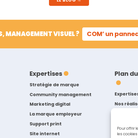
LE BLOG →
S, MANAGEMENT VISUEL ?
COM’ un panne
Expertises
Plan du
Stratégie de marque
Expertise
Community management
Nos réali
Marketing digital
L’Agence
La marque employeur
Blog de l
Support print
Pour offrir
Contact
Site internet
les cookies