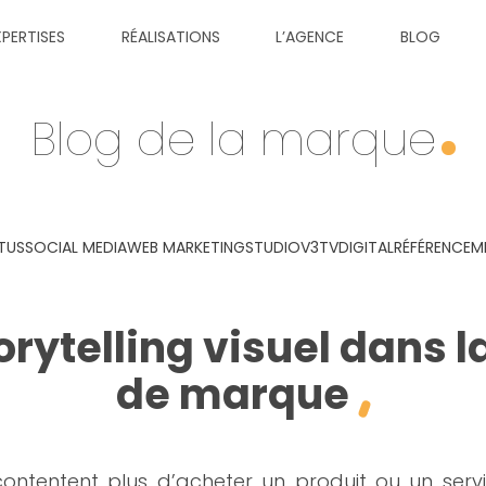
XPERTISES
RÉALISATIONS
L’AGENCE
BLOG
Blog de la marque
TUS
SOCIAL MEDIA
WEB MARKETING
STUDIOV3TV
DIGITAL
RÉFÉRENCEM
torytelling visuel dans
de marque
ontentent plus d’acheter un produit ou un servic