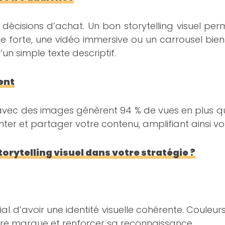
 décisions d’achat. Un bon storytelling visuel pe
e forte, une vidéo immersive ou un carrousel bi
un simple texte descriptif.
ent
 avec des images génèrent 94 % de vues en plus que c
er et partager votre contenu, amplifiant ainsi votre
rytelling visuel dans votre stratégie ?
cial d’avoir une identité visuelle cohérente. Coule
otre marque et renforcer sa reconnaissance.