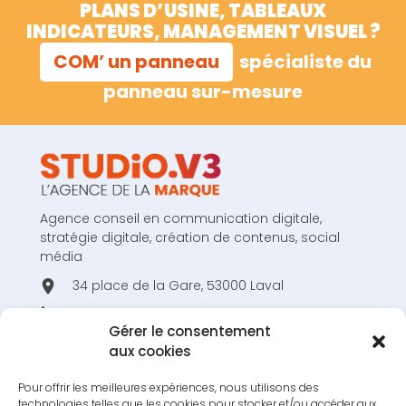
PLANS D’USINE, TABLEAUX
INDICATEURS, MANAGEMENT VISUEL ?
COM’ un panneau
spécialiste du
panneau sur-mesure
Agence conseil en communication digitale,
stratégie digitale, création de contenus, social
média
34 place de la Gare, 53000 Laval
02 43 53 80 44
Gérer le consentement
hello@studiov3.fr
aux cookies
Pour offrir les meilleures expériences, nous utilisons des
technologies telles que les cookies pour stocker et/ou accéder aux