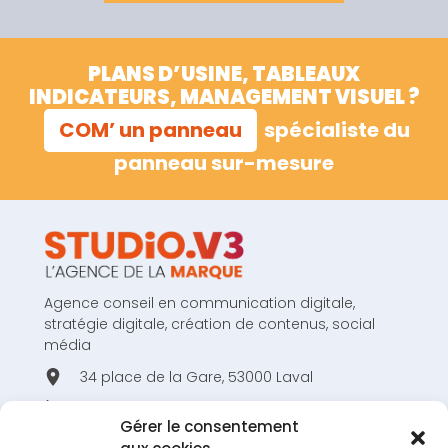
PLANS D’USINE, TABLEAUX
INDICATEURS, MANAGEMENT VISUEL ?
COM’ un panneau
spécialiste du
panneau sur-mesure
Agence conseil en communication digitale,
stratégie digitale, création de contenus, social
média
34 place de la Gare, 53000 Laval
02 43 53 80 44
Gérer le consentement
hello@studiov3.fr