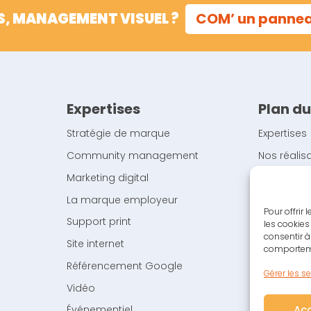
S, MANAGEMENT VISUEL ?
COM’ un panne
Expertises
Plan du
Stratégie de marque
Expertises
Community management
Nos réalis
Marketing digital
L’Agence
La marque employeur
Blog de l
Pour offrir
Support print
Contact
les cookies
consentir à
Site internet
Mentions l
comportemen
Référencement Google
Politique 
Gérer les s
Vidéo
Ac
Événementiel