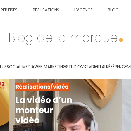
XPERTISES
RÉALISATIONS
L’AGENCE
BLOG
Blog de la marque
TUS
SOCIAL MEDIA
WEB MARKETING
STUDIOV3TV
DIGITAL
RÉFÉRENCEM