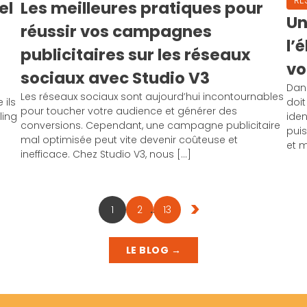
RÉ
el
Les meilleures pratiques pour
Un
réussir vos campagnes
l’
publicitaires sur les réseaux
vo
sociaux avec Studio V3
Dan
Les réseaux sociaux sont aujourd’hui incontournables
 ils
doi
pour toucher votre audience et générer des
ling
iden
conversions. Cependant, une campagne publicitaire
puis
mal optimisée peut vite devenir coûteuse et
et 
inefficace. Chez Studio V3, nous […]
>
1
2
…
13
LE BLOG →