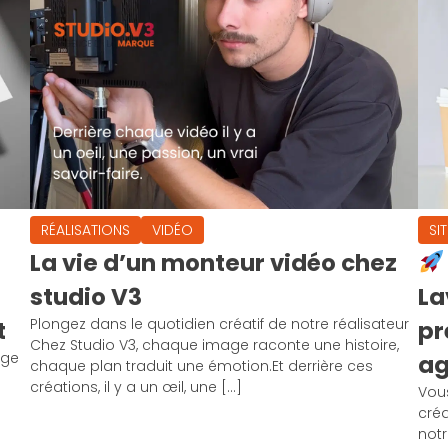
RÉALISATIONS
VIDÉO
SI
La vie d’un monteur vidéo chez
studio V3
La
Plongez dans le quotidien créatif de notre réalisateur
t
pr
Chez Studio V3, chaque image raconte une histoire,
ège
a
chaque plan traduit une émotion.Et derrière ces
é
créations, il y a un œil, une […]
Vous
créa
notr