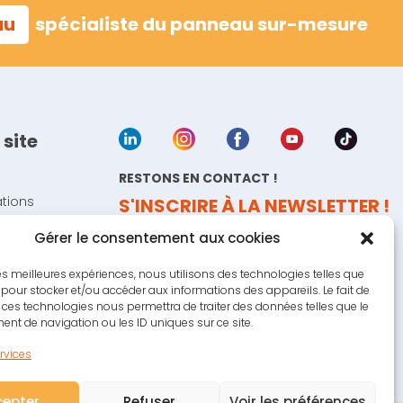
au
spécialiste du panneau sur-mesure
 site
RESTONS EN CONTACT !
ations
S'INSCRIRE À LA NEWSLETTER !
Gérer le consentement aux cookies
a marque
 les meilleures expériences, nous utilisons des technologies telles que
 pour stocker et/ou accéder aux informations des appareils. Le fait de
COM’ un panneau
, création de panneaux
 ces technologies nous permettra de traiter des données telles que le
égales
d'affichage sur-mesure
t de navigation ou les ID uniques sur ce site.
de cookies
ervices
cepter
Refuser
Voir les préférences