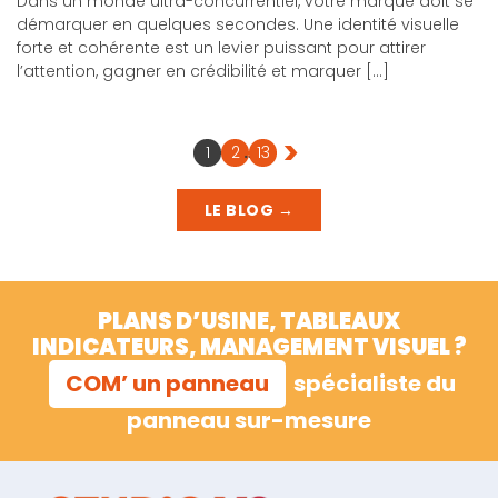
Dans un monde ultra-concurrentiel, votre marque doit se
démarquer en quelques secondes. Une identité visuelle
forte et cohérente est un levier puissant pour attirer
l’attention, gagner en crédibilité et marquer […]
>
1
2
…
13
LE BLOG →
PLANS D’USINE, TABLEAUX
INDICATEURS, MANAGEMENT VISUEL ?
COM’ un panneau
spécialiste du
panneau sur-mesure