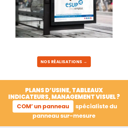
NOS RÉALISATIONS →
PLANS D’USINE, TABLEAUX
INDICATEURS, MANAGEMENT VISUEL ?
COM’ un panneau
spécialiste du
panneau sur-mesure