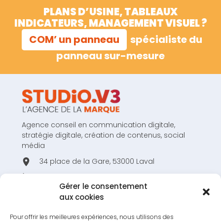
PLANS D’USINE, TABLEAUX
INDICATEURS, MANAGEMENT VISUEL ?
COM’ un panneau
spécialiste du
panneau sur-mesure
Agence conseil en communication digitale,
stratégie digitale, création de contenus, social
média
34 place de la Gare, 53000 Laval
02 43 53 80 44
Gérer le consentement
hello@studiov3.fr
aux cookies
Pour offrir les meilleures expériences, nous utilisons des