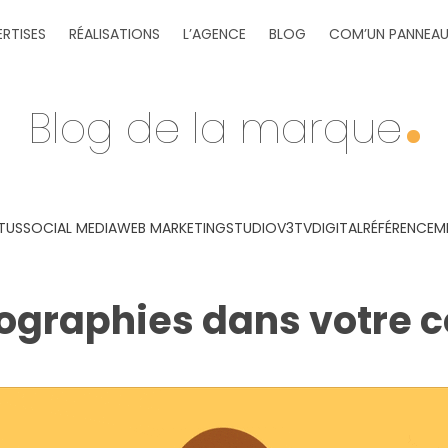
ERTISES
RÉALISATIONS
L’AGENCE
BLOG
COM’UN PANNEA
Blog de la marque
TUS
SOCIAL MEDIA
WEB MARKETING
STUDIOV3TV
DIGITAL
RÉFÉRENCEM
nfographies dans votre 