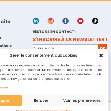
 site
RESTONS EN CONTACT !
s
S'INSCRIRE À LA NEWSLETTER !
sations
Gérer le consentement aux cookies
a marque
COM’ un panneau
, création de panneaux
 les meilleures expériences, nous utilisons des technologies telles que
d'affichage sur-mesure
 pour stocker et/ou accéder aux informations des appareils. Le fait de
 ces technologies nous permettra de traiter des données telles que le
légales
t de navigation ou les ID uniques sur ce site.
 de cookies
ervices
cepter
Refuser
Voir les préférences