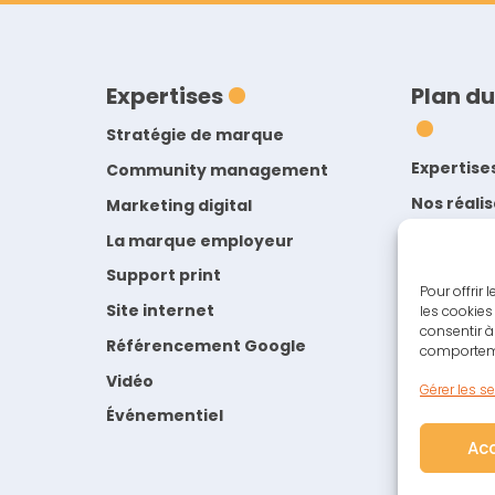
Expertises
Plan du
Stratégie de marque
Expertise
Community management
Nos réali
Marketing digital
L’Agence
La marque employeur
Blog de l
Support print
Pour offrir
Contact
Site internet
les cookies
consentir à
Mentions 
Référencement Google
comportemen
Politique
Vidéo
Gérer les s
Événementiel
Ac