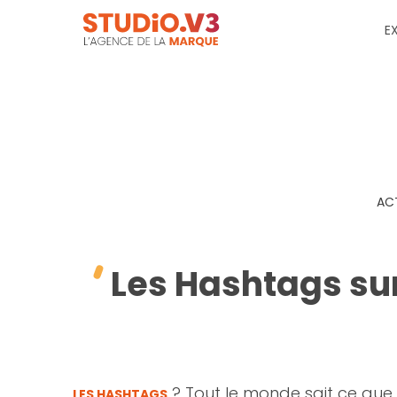
E
AC
Les Hashtags sur
? Tout le monde sait ce que 
LES HASHTAGS