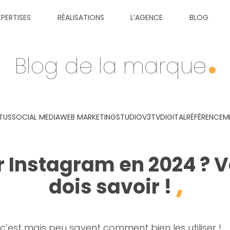
XPERTISES
RÉALISATIONS
L’AGENCE
BLOG
Blog de la marque
TUS
SOCIAL MEDIA
WEB MARKETING
STUDIOV3TV
DIGITAL
RÉFÉRENCEM
 Instagram en 2024 ? Vo
dois savoir !
c’est mais peu savent comment bien les utiliser !