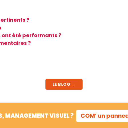
pertinents ?
n
 ont été performants ?
mentaires ?
LE BLOG →
S, MANAGEMENT VISUEL ?
COM’ un panne