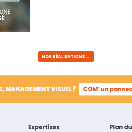
NOS RÉALISATIONS →
S, MANAGEMENT VISUEL ?
COM’ un panne
Expertises
Plan du