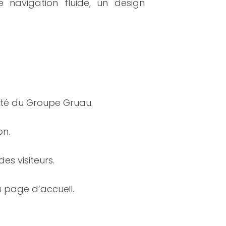
 navigation fluide, un design
tité du Groupe Gruau.
on.
es visiteurs.
a page d’accueil.