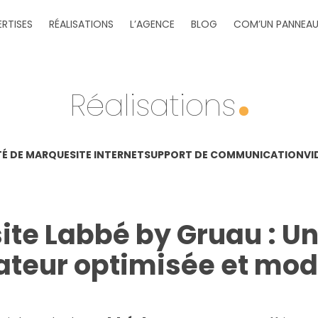
ERTISES
RÉALISATIONS
L’AGENCE
BLOG
COM’UN PANNEA
Réalisations
TÉ DE MARQUE
SITE INTERNET
SUPPORT DE COMMUNICATION
VI
site Labbé by Gruau : U
sateur optimisée et mo