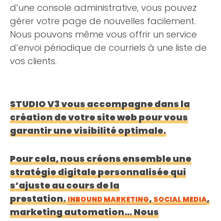
d’une console administrative, vous pouvez
gérer votre page de nouvelles facilement.
Nous pouvons même vous offrir un service
d’envoi périodique de courriels à une liste de
vos clients.
STUDIO V3 vous accompagne dans la
création de votre site web pour vous
garantir une visibilité optimale.
Pour cela, nous créons ensemble une
stratégie digitale personnalisée qui
s’ajuste au cours de la
prestation.
,
,
INBOUND MARKETING
SOCIAL MEDIA
marketing automation… Nous