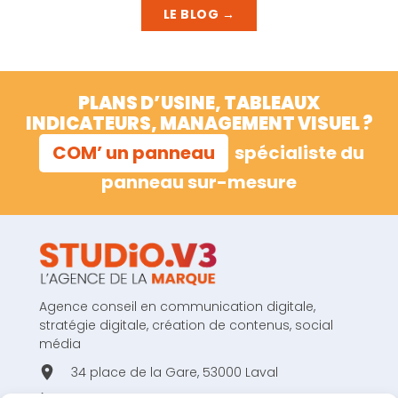
LE BLOG →
PLANS D’USINE, TABLEAUX
INDICATEURS, MANAGEMENT VISUEL ?
COM’ un panneau
spécialiste du
panneau sur-mesure
Agence conseil en communication digitale,
stratégie digitale, création de contenus, social
média
34 place de la Gare, 53000 Laval