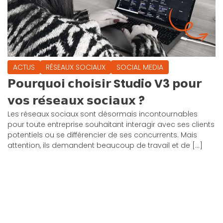
ACTUS
RÉSEAUX SOCIAUX
SOCIAL MEDIA
𝗣𝗼𝘂𝗿𝗾𝘂𝗼𝗶 𝗰𝗵𝗼𝗶𝘀𝗶𝗿 Studio V3 𝗽𝗼𝘂𝗿
𝘃𝗼𝘀 𝗿𝗲́𝘀𝗲𝗮𝘂𝘅 𝘀𝗼𝗰𝗶𝗮𝘂𝘅 ?
Les réseaux sociaux sont désormais incontournables
pour toute entreprise souhaitant interagir avec ses clients
potentiels ou se différencier de ses concurrents. Mais
attention, ils demandent beaucoup de travail et de […]